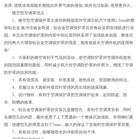
发挥, 使喷涂表面能长期抵抗外界气候的侵蚀, 保持光洁如新, 使用更持久。
镂空型空调罩优点：
1、镂空型空调保护罩主体结构根据室外空调主机尺寸使用2.5mm的整
块铝合金 板冲压钣金而成，铝合金空调保护罩在折角处采用加强筋进行加
固。并且在空调保护罩的内部中间位置同样采用了加强筋来加固，整体式
的结构大大增加铝合金空调保护罩的强度，能有效延长空调外机的使用寿
命!
2、大面积的镂空有利于气流的流动，使空调防护罩对空调外机散热
的阻挡因素降到最低，同时减少风力对空调防护罩的作用力，增强了空调
防护罩的抗风性能。
3、具有强度高、易安装、外形美观、散热良好、坚固耐用的特点。
4、克服过去大面积外墙百叶受强风而出现的脱落现象。
5、设计独特，有利于空调保护罩把空调保护起来，起到防盗、防
水、防晒的效果。
6、铝合金空调保护罩的安装孔是腰型孔，有利于空调罩安装，同时
在腰型孔的内部，额外使用了上下贯通的一个整体式加强筋，并用铆钉紧
固，使腰型孔的厚度达到了5mm，极大的保证了安装时空调保护罩质量。
7、具有自洁性，能够随雨水的冲刷而自动干净。