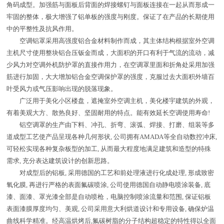
角码成型。加强筋与面板后背面的焊接螺钉与面板连接在一起从而形成一
牢固的整体，极大增强了铝单板的强度与刚度。保证了在产品的长期使用
中的平整性及抗风作用。
空调铝罩采用高强度铝合金材料制作而成，其主体结构根据室外空调
主机尺寸使用整块铝合压钣金而成，大面积的开口有利于气流的流动，减
少风力对空调外机防护罩的直接作用力，在空调罩里面和折角处采用加强
筋进行加固，大大增加铝合金空调保护罩的强度，克服过去大面积外墙百
叶受风力或气压影响出现的脱落现象。
广泛用于美化小区楼盘，遮掩室外空调主机，美化楼宇建筑的外观，
有着美观大方、散热良好、坚固耐用的特点。能有效延长空调使用寿命!
铝空调罩的生产由下料、冲孔、折弯、滚弧、焊接、打磨、组装等多
道成型工艺使产品呈现各种几何形状, 公司拥有AMADA等全自动数控冲床,
可轻松实现各种复杂板型的加工, 从而最大程度地满足建筑和造型的特殊
需求, 充分表达建筑设计的创新思路。
对成型后的铝板, 采用德国的工艺和前处理液进行化成处理, 形成致密
氧化膜, 再进行严格的表面氟碳喷涂, 公司使用德国自动静电喷涂装备, 底
漆、面漆、罩光漆全部是自动喷枪，电脑控制喷涂流量和范围, 保证铝板
表面漆膜厚度均匀、美观, 公司采用意大利烘道设计和专用设备, 确保炉温
曲线科学精准。经高温烘烤后,氟碳树脂的分子结构超稳定的特性得以全面