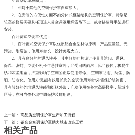
空调罩铝单板缺点：
1、相对于其他的空调保护罩自重稍大。
2、在安装的方便性方面不如分体式框架结构的空调保护罩。特别是
较高的楼层需要从楼顶连人带空调罩用绳索吊下去、或者搭建脚手架进行
安装。
百叶窗式空调罩优点：
1、百叶窗式空调保护罩以优质铝合金型材做原料，产品重量轻、无
污染、耐腐蚀，使用寿命长，设计美观大方。
2、具有良好的的通风性外，其中倾斜叶片设计使其具遮阳、通风、
保温、密封、空调外机长年悬挂室外，经受日晒雨淋，风尘侵蚀，极易生
锈和灰尘阻塞，严重影响了空调的正常使用寿命。 空调罩防雨、防尘、防
晒、防老化、使用方便,能有效延长您的空调使用寿命!外墙保护装饰窗，
具有较好的外墙通风性能和挺括外形，广发使用在各大高层楼宇，新城小
区等，亦可当作外墙空调保护装饰用途。
上一篇：
高品质空调保护罩生产加工流程
下一篇：
铝合金空调保护罩助力城市改造工程
相关产品