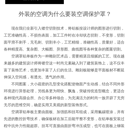
外装的空调为什么要装空调保护罩？
现在我们全新引入镂空切割技术，将铝板按设计师的图形进行切割，
工艺准确性高，不损伤表面，加工工件时在冷却状态切割，不变形，切割
面平滑不刺手，无毛刺、切割丰小，工艺精细，准确性高，质量好，适合
各种精度高、复杂图、大幅图、异形图、曲线图等各种复杂的图案切割。
空调罩铝单板作为一种雕刻艺术品，需要精湛且细腻的工艺。现在越
来越多的建筑设计师将镂空这一时尚元素融入到了建筑装饰上，这不仅丰
富了装饰艺术，也更加丰富了人们的生活。雕刻板能够是平面板材不断延
伸深入空间感，有透光、透气的作用。
不同图案，大小疏密的孔型变化搭配使物面产生动感，结合不同外形
环境进行异形处理，另线条更为明快、飘逸，突破传统造型概念，更适合
各种现代高级会所、办公等多种场合，为充满活力的时尚一族开辟了无穷
无尽的思维空间，确是实用又美观的新型装饰形式。
空调罩铝单板主要由面板、加强筋和挂耳组成，采用氟碳喷涂，并有
先进的数控折弯技术，确保板材在加工后能平整不变形，在铝单板安装过
程中抗外力性能超群。挂耳可直接由面折弯冲压成型，也可在面板上铆装