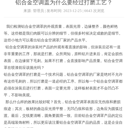
铝合金空调盖为什么要经过打磨工艺？
来源: 管理员 | 发布时间: 2023-12-25 | 6643 次浏览
我们检测铝合金空调罩的外观质量，表面光滑，边缘整齐，颜色鲜艳
等。这些都是我们肉眼可以分辨的细节，但很多时候决定成败的是细节。
这些小地方可以看出铝合金空调罩厂家的产品水平。
铝合金空调罩的涂装对产品的外观有着直接的影响，但涂装后还有一道
非常重要的工序，那就是打磨。众所周知，原料铝片进来后，肯定会损伤
表面，在边缘留下毛刺。如果不打磨，会直接影响产品质量。铝合金空调
罩在喷漆前应该抛光吗？
铝合金空调罩的打磨是一个技术问题，铝合金空调罩的厂家是绝对不允许
有这些毛刺的，所以打磨是一道必经的工序。所以每一个铝合金空调罩都
必须在涂装后进行打磨，表面一定要光滑，这样板材表面才不会凹凸不
平，不影响美观。
那么什么样的效果比较好呢？首先，铝合金空调罩表面应无伤痕和磨损
痕迹；其次，板材的曲边应光滑平整，无凹凸痕和齿形，边角应为圆弧过
渡。最后，交线要清晰，圆角要圆滑一致。目前铝合金空调罩产品的定位
是高端装饰材料，所以更应该注重铝合金空调罩产品的品质，这是企业自