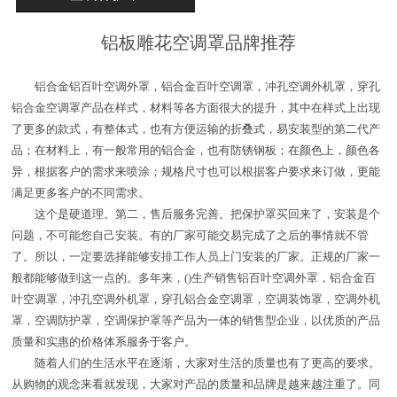
铝板雕花空调罩品牌推荐
铝合金铝百叶空调外罩，铝合金百叶空调罩，冲孔空调外机罩，穿孔
铝合金空调罩产品在样式，材料等各方面很大的提升，其中在样式上出现
了更多的款式，有整体式，也有方便运输的折叠式，易安装型的第二代产
品；在材料上，有一般常用的铝合金，也有防锈钢板；在颜色上，颜色各
异，根据客户的需求来喷涂；规格尺寸也可以根据客户要求来订做，更能
满足更多客户的不同需求。
这个是硬道理。第二，售后服务完善。把保护罩买回来了，安装是个
问题，不可能您自己安装。有的厂家可能交易完成了之后的事情就不管
了。所以，一定要选择能够安排工作人员上门安装的厂家。正规的厂家一
般都能够做到这一点的。多年来，()生产销售铝百叶空调外罩，铝合金百
叶空调罩，冲孔空调外机罩，穿孔铝合金空调罩，空调装饰罩，空调外机
罩，空调防护罩，空调保护罩等产品为一体的销售型企业，以优质的产品
质量和实惠的价格体系服务于客户。
随着人们的生活水平在逐渐，大家对生活的质量也有了更高的要求。
从购物的观念来看就发现，大家对产品的质量和品牌是越来越注重了。同