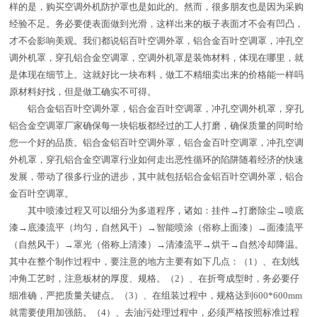
样的是，购买空调外机防护罩也是如此的。然而，很多朋友也是因为采购
经验不足。务必要使表面做到光滑，这样出来的板子表面才不会有凹凸，
才不会影响美观。我们都说铝百叶空调外罩，铝合金百叶空调罩，冲孔空
调外机罩，穿孔铝合金空调罩，空调外机罩是装饰材料，体现在哪里，就
是体现在细节上。这就好比一块布料，做工不精细卖出来的价格能一样吗
原材料好找，但是做工确实不可得。
铝合金铝百叶空调外罩，铝合金百叶空调罩，冲孔空调外机罩，穿孔
铝合金空调罩厂家确保每一块铝板都经过的工人打磨，确保质量的同时给
您一个好的品质。铝合金铝百叶空调外罩，铝合金百叶空调罩，冲孔空调
外机罩，穿孔铝合金空调罩行业如何走出恶性循环的陷阱随着经济的快速
发展，带动了很多行业的进步，其中就包括铝合金铝百叶空调外罩，铝合
金百叶空调罩。
其中喷漆过程又可以细分为多道程序，诸如：挂件→打磨除尘→喷底
漆→底漆流平（均匀，自然风干）→智能喷涂（俗称上面漆）→面漆流平
（自然风干）→罩光（俗称上清漆）→清漆流平→烘干→自然冷却降温。
其中在整个制作过程中，要注意的地方主要有如下几点：（1）、在划线
冲角工艺时，注意板材的厚度、规格。（2）、在折弯成型时，务必要仔
细准确，严把质量关键点。（3）、在组装过程中，规格达到600*600mm
就需要使用加强筋。（4）、去油污处理过程中，必须严格按照标准过程