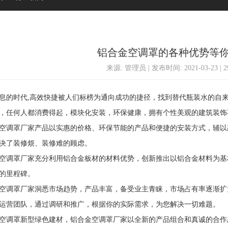
铝合金空调罩的各种优势等
来源: 管理员 | 发布时间: 2021-03-23 | 
时代,高效快捷被人们标榜为通向成功的捷径，找到替代瓶装水的自来
，任何人都消费得起，模块化安装，环保健康，拥有个性美观的建筑装饰
调罩厂家产品以实惠的价格、环保节能的产品和便捷的安装方式，辅以
决了装修烦、装修难的顾虑。
调罩厂家充分利用铝合金板材的材料优势，创新推出以铝合金材料为基
的里程碑。
调罩厂家洞悉市场趋势，产品丰富，备受业主青睐，市场占有率逐渐扩
运营团队，通过调研和推广，根据你的实际需求，为您解决一切难题。
罩新型绿色建材，铝合金空调罩厂家以全新的产品组合和真诚的合作态