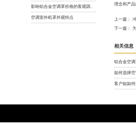
理念和产品
影响铝合金空调罩价格的客观因..
空调室外机罩外观特点
上一篇：
冲
下一篇：
为
相关信息
铝合金空调
如何选择空
客户如如何
销售一部：139-