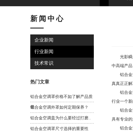
新闻中心
企业新闻
行业新闻
光影瞬息的
技术常识
中高端产品
铝合金空
热门文章
真真正正解
铝合金空
铝合金空调罩价格不如了解产品质
行业一个新
量
铝合金空调外罩如何定期保养？
铝合金空
铝合金空调盖为什么要经过打磨..
具有专业的
铝合金空调
铝合金空调罩尺寸选择的重要性