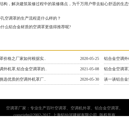
结构，解决建筑装修过程中的装修痛点，为千万用户带去贴心舒适的生态
孔空调罩的生产流程是什么样的？
什么铝合金材质的空调罩更值得推荐呢?
罩价格之厂家如何根据实..
2020-05-25
铝合金空调外
调外机罩,铝合金空调罩的..
2021-05-08
铝合金空调罩
挑选优质的空调外机罩厂..
2020-05-30
谈一谈铝合金
空调罩厂家：专业生产百叶空调罩、空调机外罩、铝合金空调罩。
copyright@2002-2017 上海铝仙河建材有限公司 版权所有
2729-6893 销售二部：137-2857-3673 电话：0757-85682587 邮箱：224882
地址：佛山市南海区松岗石泉铁坑工区
沪ICP备2023004583号